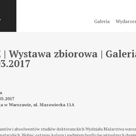
m
Galeria
Wydarze
Wystawa zbiorowa | Galeria
03.2017
a
03.2017
ka w Warszawie, ul. Mazowiecka 11A
antów i absolwentów studiów doktoranckich Wydziału Malarstwa warsz
larskich. Wobec ostrego koloru i nadmiaru bodźców wizualnych dominu