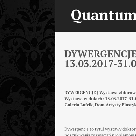
Quantu
DYWERGENCJE | 
13.03.2017-31.
DYWERGENCJE | Wystawa zbiorow
Wystawa w dniach: 13.03.2017-31.
Galeria Lufcik,
Dom Artysty Plasty
Dywergencje to tytuł wystawy doktor
poszukiwania rozwiązań problemów ma