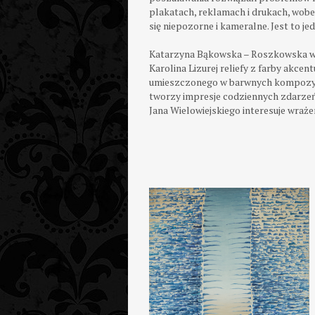
plakatach, reklamach i drukach, wob
się niepozorne i kameralne
. Jest to 
Katarzyna Bąkowska – Roszkowska w i
Karolina Lizurej reliefy z farby akc
umieszczonego w barwnych kompozycj
tworzy impresje codziennych zdarzeń.
Jana Wielowiejskiego interesuje wra