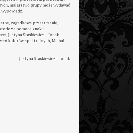
cznych, malarstwo grupy może wydawać
ną wypowiedź.
istne, zagadkowe przestrzenie,
istorie za pomocą znaku
i, Justyna Staśkiewicz – Jonak
awień kolorów spektralnych, Michała
Justyna Staśkiewicz – Jonak