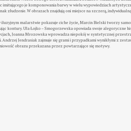
ec imitującego je komponowania barwy w wielu wypowiedziach artysty
jednak złudzenie. W obrazach znajdują oni miejsce na szczerą, indywidual
luzyjnym malarstwie pokazuje ciche życie, Marcin Bielski tworzy samo
entując kontury. Ula Łojko – Smogorzewska opowiada swoje alegoryczne h
ach, Joanna Mrozowska wprowadza niepokój w syntetycznej przestrzen
 Andrzej Jendrasiak zajmuje się grami i przypadkami wynikłymi z zest
żeniowość obrazu przekazana przez powtarzające się motywy.