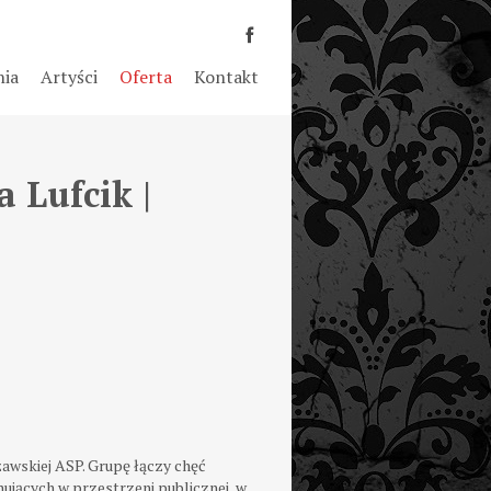
nia
Artyści
Oferta
Kontakt
 Lufcik |
awskiej ASP. Grupę łączy chęć
jących w przestrzeni publicznej, w